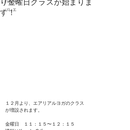
り金曜日クラスが始まりま
お知らせ
バレエ
す！
１２月より、エアリアルヨガのクラス
が増設されます。
金曜日　１１：１５〜１２：１５