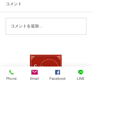
コメント
コメントを追加…
春の入会金無料キャンペ
ストレッチ・大
ーン実施します！
エ 代講のお知
Phone
Email
Facebook
LINE
スタジオアンジュ
TEL
０４２-７４２-０６３３
〒252-0303
神奈川県相模原市南区相模大野7-16-18​