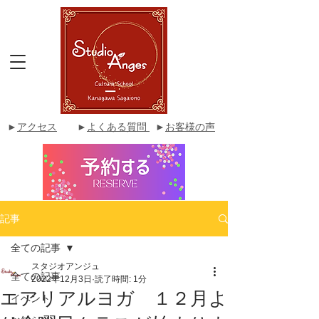
►
アクセス
►
よくある質問
►
お客様の声
記事
全ての記事
スタジオアンジュ
全ての記事
2022年12月3日
読了時間: 1分
エアリアルヨガ １２月よ
イベント