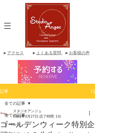
►
アクセス
►
よくある質問
►
お客様の声
記事
全ての記事
スタジオアンジュ
全ての記事
2021年3月27日
読了時間: 1分
ゴールデンウィーク特別企
イベント