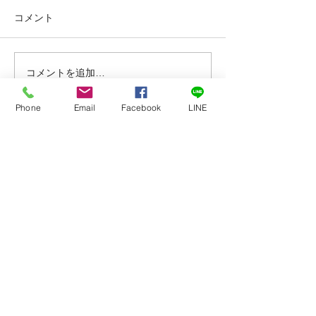
コメント
コメントを追加…
大人のバレエ 夏のオープ
追加開催決定！
ンクラス
ナのためのバラ
ルエクササイズ
Phone
Email
Facebook
LINE
スタジオアンジュ
TEL
０４２-７４２-０６３３
〒252-0303
神奈川県相模原市南区相模大野7-16-18​