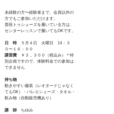
未経験の方〜経験者まで、会員以外の
方でもご参加いただけます。
普段トゥシューズを履いている方は、
センターレッスンで履いてもOKです。
日　時
　５月４日　火曜日　14：３
０〜１６：００
講習費
　￥３，３００（税込み）＊特
別企画ですので、体験料金での参加は
できません
持ち物
動きやすい服装（レオタードじゃなく
てもOK）・バレエシューズ・タオル・
飲み物（自動販売機あり）
講　師　
ちゆみ