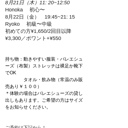
8月21日（木）11: 20~12:50 
Honoka 　初心〜
8月22日（金）　19:45~21: 15 　
Ryoko 　初級〜中級
初めての方¥1,650/2回目以降
¥3,300／ポワント+¥550
持ち物：動きやすい服装・バレエシュ
ーズ（布製）ストレッチは裸足か靴下
でOK
　　　　タオル・飲み物（常温のみ販
売あり￥１００）
​＊体験の場合はバレエシューズの貸し
出しもあります。ご希望の方はサイズ
をお知らせください。
ご予約は下記から！