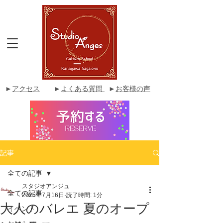
►
アクセス
►
よくある質問
►
お客様の声
記事
全ての記事
スタジオアンジュ
全ての記事
2025年7月16日
読了時間: 1分
大人のバレエ 夏のオープ
イベント