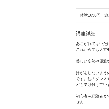
体
験
体験1650円 追
1650
円
追
加
レ
講座詳細
ッ
ス
ン
あこがれてはいた
3300
円
これからでも大丈
美しい姿勢や優雅
​けがをしないよ
です。他のダンス
ども受け付けてい
初心者～経験者ま
せん。