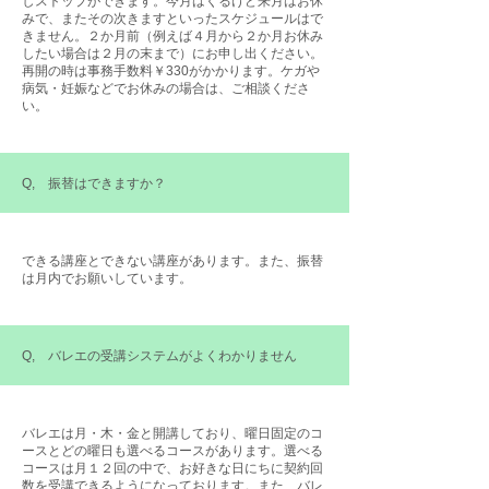
しストップができます。今月はくるけど来月はお休
みで、またその次きますといったスケジュールはで
きません。２か月前（例えば４月から２か月お休み
したい場合は２月の末まで）にお申し出ください。
再開の時は事務手数料￥330がかかります。ケガや
病気・妊娠などでお休みの場合は、ご相談くださ
い。
Q, 振替はできますか？
できる講座とできない講座があります。また、振替
は月内でお願いしています。
Q, バレエの受講システムがよくわかりません
バレエは月・木・金と開講しており、曜日固定のコ
ースとどの曜日も選べるコースがあります。選べる
コースは月１２回の中で、お好きな日にちに契約回
数を受講できるようになっております。また、バレ