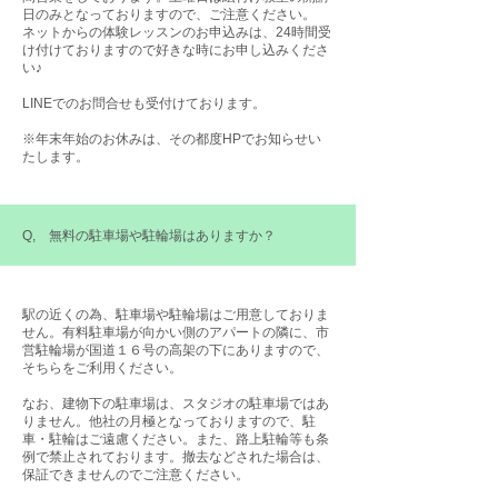
日のみとなっておりますので、ご注意ください。
ネットからの体験レッスンのお申込みは、24時間受
け付けておりますので好きな時にお申し込みくださ
い♪
LINEでのお問合せも受付けております。
※年末年始のお休みは、その都度HPでお知らせい
たします。
Q, 無料の駐車場や駐輪場はありますか？
駅の近くの為、駐車場や駐輪場はご用意しておりま
せん。有料駐車場が向かい側のアパートの隣に、市
営駐輪場が国道１６号の高架の下にありますので、
そちらをご利用ください。
なお、建物下の駐車場は、スタジオの駐車場ではあ
りません。他社の月極となっておりますので、駐
車・駐輪はご遠慮ください。​また、路上駐輪等も条
例で禁止されております。撤去などされた場合は、
保証できませんのでご注意ください。