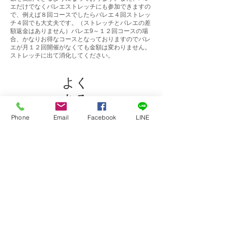
エだけでなくバレエストレッチにも参加できますの
で、例えば８回コースでしたらバレエ４回ストレッ
チ４回でも大丈夫です。（ストレッチとバレエの差
額返金はありません）バレエ9～１２回コースの場
合、かなりお得なコースとなっておりますのでバレ
エが月１２回開催がなくても金額は変わりません。
ストレッチに出て消化してください。
よく
ある
質問
Phone
Email
Facebook
LINE